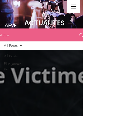
FAIRE UN DON
ACTUALITES
AFVF
Actus
All Posts
All Posts
Plus jamais
ça