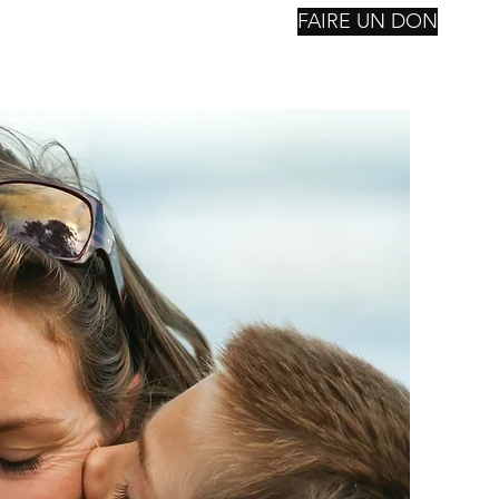
FAIRE UN DON
nstitutions
Reconsctruction
Notre Fondation
Suite