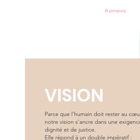
Bienvenue
Accueil
Besoin d'aide ?
A propos
O
VISION
Parce que l’humain doit rester au cœu
notre vision s’ancre dans une exigenc
dignité et de justice.
Elle répond à un double impératif :