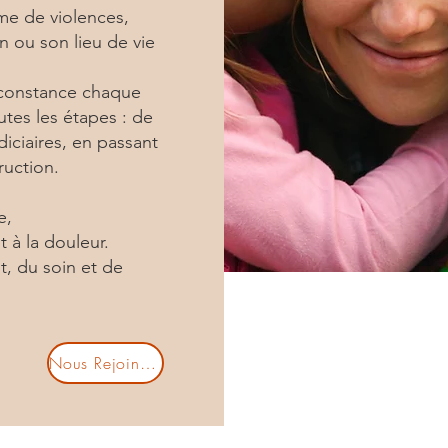
me de violences,
n ou son lieu de vie
 constance chaque
utes les étapes : de
iciaires, en passant
ruction.
e,
 à la douleur.
, du soin et de
Nous Rejoindre