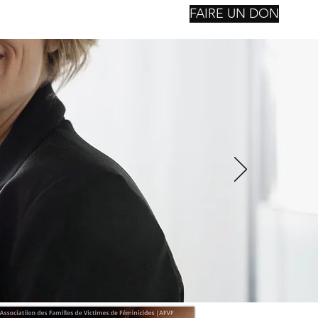
FAIRE UN DON
nstitutions
Reconsctruction
Notre Fondation
Suite