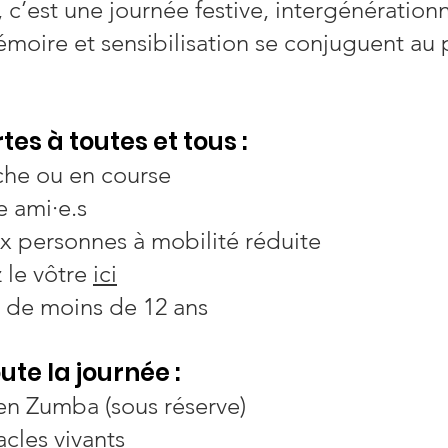
’est une journée festive, intergénérationne
émoire et sensibilisation se conjuguent au 
es à toutes et tous :
rche ou en course
e ami·e.s
x personnes à mobilité réduite
 le vôtre
ici
s de moins de 12 ans
te la journée :
en Zumba (sous réserve)
acles vivants