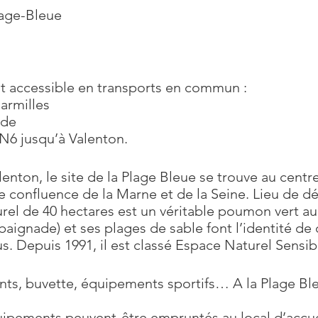
lage-Bleue
st accessible en transports en commun :
armilles
ade
RN6 jusqu’à Valenton.
nton, le site de la Plage Bleue se trouve au centre 
 confluence de la Marne et de la Seine. Lieu de dét
el de 40 hectares est un véritable poumon vert au c
 baignade) et ses plages de sable font l’identité de 
s. Depuis 1991, il est classé Espace Naturel Sensib
nts, buvette, équipements sportifs… A la Plage Bleu
uipements peuvent-être empruntés au local d’accueil