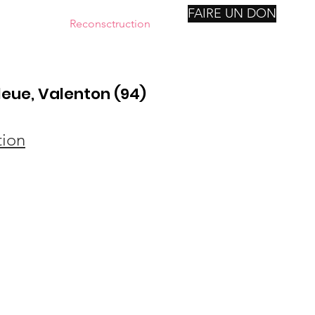
FAIRE UN DON
nstitutions
Reconsctruction
Notre Fondation
Suite
eue, Valenton (94)
ion