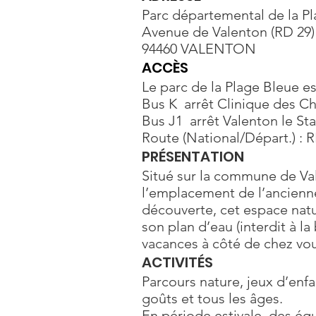
Parc départemental de la P
Avenue de Valenton (RD 29)
94460 VALENTON
ACCÈS
Le parc de la Plage Bleue e
Bus K arrêt Clinique des Ch
Bus J1 arrêt Valenton le St
Route (National/Départ.) : 
PRÉSENTATION
Situé sur la commune de Vale
l’emplacement de l’ancienne
découverte, cet espace natur
son plan d’eau (interdit à la
vacances à côté de chez vou
ACTIVITÉS
Parcours nature, jeux d’enfa
goûts et tous les âges.
En période estivale, des éq