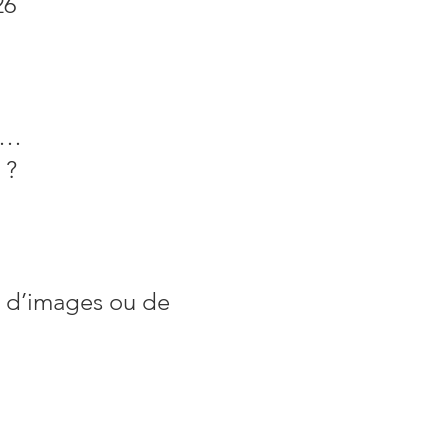
26
s…
 ?
, d’images ou de