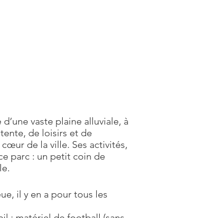
d’une vaste plaine alluviale, à
ente, de loisirs et de
œur de la ville. Ses activités,
ce parc : un petit coin de
le.
e, il y en a pour tous les
 : matériel de football (sans