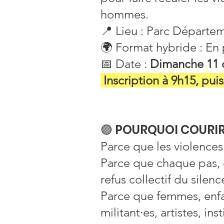
hommes.
📍 Lieu : Parc Départem
🌍 Format hybride : En 
📅 Date :
Dimanche 11 o
Inscription à 9h15, pui
🟣 POURQUOI COURIR
Parce que les violences
Parce que chaque pas, 
refus collectif du silenc
Parce que femmes, enfa
militant·es, artistes, i