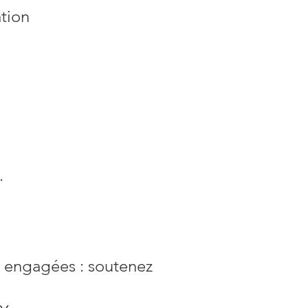
ation
.
es engagées : soutenez