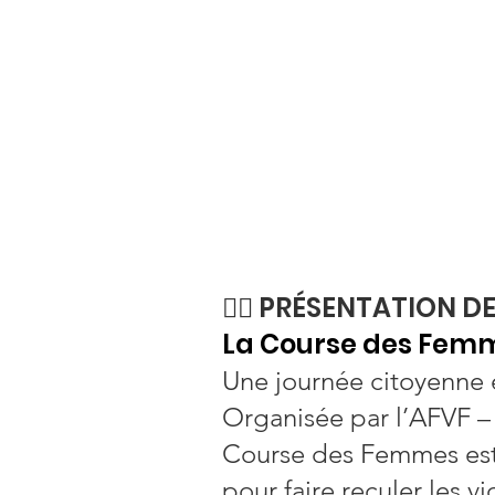
🏃‍♀️ PRÉSENTATION 
La Course des Fem
Une journée citoyenne e
Organisée par l’AFVF – 
Course des Femmes est
pour faire reculer les v