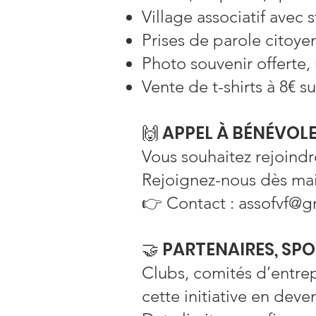
Village associatif avec
Prises de parole citoye
Photo souvenir offerte,
Vente de t-shirts à 8€ s
🙌 APPEL À BÉNÉVOL
Vous souhaitez rejoindre
Rejoignez-nous dès main
👉 Contact : assofvf@
🤝 PARTENAIRES, SP
Clubs, comités d’entrep
cette initiative en dev