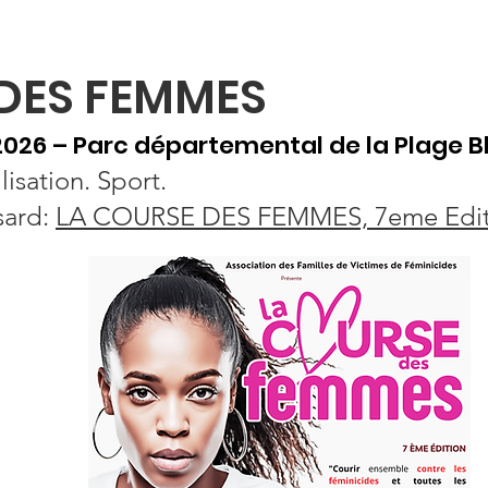
rganisation
Actus
Assises Nationales
Entreprises & I
DES FEMMES
026 – Parc départemental de la Plage Bl
isation. Sport.
sard:
LA COURSE DES FEMMES, 7eme Edit