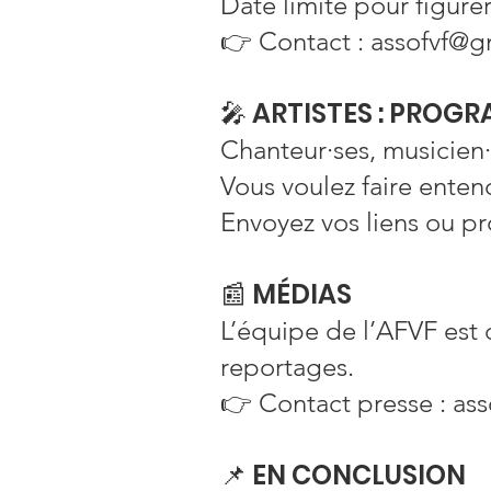
Date limite pour figure
👉 Contact : assofvf@
🎤 ARTISTES : PRO
Chanteur·ses, musicien
Vous voulez faire enten
Envoyez vos liens ou p
📰 MÉDIAS
L’équipe de l’AFVF est
reportages.
👉 Contact presse : as
📌 EN CONCLUSION