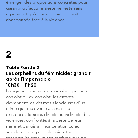
émerger des propositions concrètes pour
garantir qu'aucune alerte ne reste sans
réponse et qu'aucune femme ne soit
abandonnée face à la violence.
2
Table Ronde 2
Les orphelins du féminicide : grandir
après l'impensable
10h30 – 11h20
Lorsqu'une femme est assassinée par son
conjoint ou ex-conjoint, les enfants
deviennent les victimes silencieuses d'un
crime qui bouleverse à jamais leur
existence. Témoins directs ou indirects des
violences, confrontés à la perte de leur
mère et parfois à l'incarcération ou au
suicide de leur père, ils doivent se
reconstruire avec un traumatisme que peu