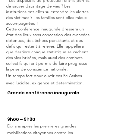
? Les dispositifs de protection ont-ils permis
de sauver davantage de vies ? Les
institutions ont-elles su entendre les alertes
des victimes ? Les familles sont-elles mieux
accompagnées ?
Cette conférence inaugurale dressera un
état des lieux sans concession des avancées
obtenues, des échecs persistants et des
défis qui restent à relever. Elle rappellera
que derrière chaque statistique se cachent
des vies brisées, mais aussi des combats
collectifs qui ont permis de faire progresser
la prise de conscience nationale.
Un temps fort pour ouvrir ces 5e Assises
avec lucidité, exigence et
détermination.
Grande conférence inaugurale
Dix ans de lutte contre les
féminicides : qu'avons-nous
réellement changé ?
9h00 – 9h30
Dix ans après les premières grandes
mobilisations citoyennes contre les