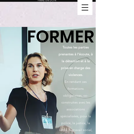
FAIRE UN DON
FORMER
Toutes les parties
prenantes à l’écoute, à
la détection et à la
prise en charge des
violences.
En rendant ces
formations
obligatoires, co-
construites avec les
associations
spécialisées, pour la
police, la justice, la
santé, le travail social,