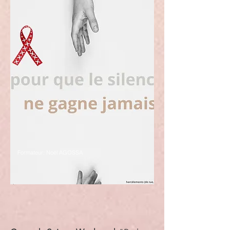
•Travail avec les partenaires

•Initiation au cadre juridique

Stage inclus

✔1 journée d'observation dans une 
structure partenaire : association 
d'aide aux victimes, CCAS ou foyer 
d'hébergement
Formateur: Noël AGOSSA