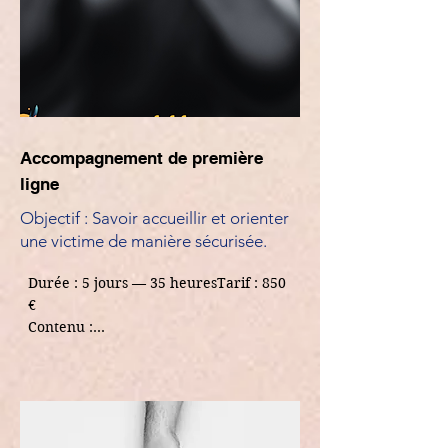
Format

Formateur: Noël AGOSSA
✔Présentiel ou distanciel

✔Adapte à tous les publics , 
professionnels et non-
professionnels
Accompagnement de première
ligne
Objectif : Savoir accueillir et orienter
une victime de manière sécurisée.
Durée : 5 jours — 35 heuresTarif : 850 
€

Contenu :

•Ecoute active et accueil sans 
jugement

•Evaluation du danger

•Protection immédiate

•Accompagnement administratif
