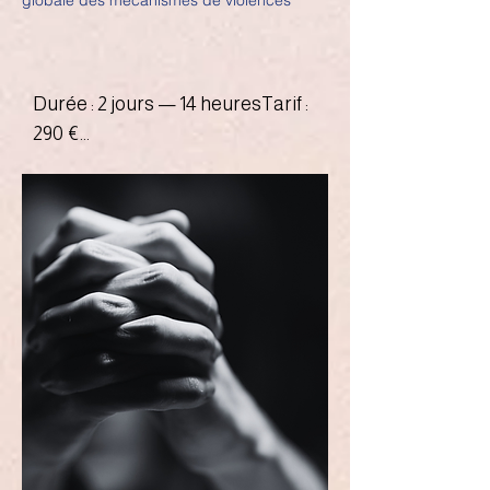
globale des mécanismes de violences
Durée : 2 jours — 14 heuresTarif : 
290 €

Contenu :

•Les différentes formes de 
violences

•Le cycle de la violence

•Les mécanismes d'emprise et 
de contrôle coercitif

•Les conséquences psycho 
traumatiques

•Les signaux d'alerte

•La posture professionnelle 
adaptée

•Les dispositifs d'orientation
