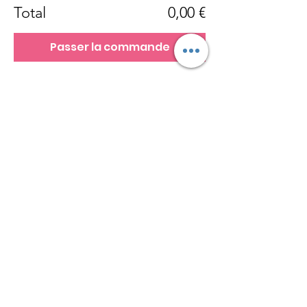
Total
0,00 €
Passer la commande
AFVF
Nous sommes à votre écoute via mail,
téléphone, tchat et sur les réseaux sociaux.
Pour nous suivre:
Email
:
assofvf@gmail.com
Téléphone:
06 26 36 89 94