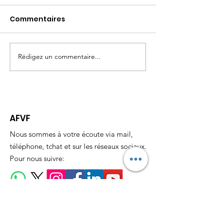
Commentaires
Rédigez un commentaire...
WEBINAIRE #1 Parler
7 mars 2026: D
est un Besoin, Ecouter
des femmes
est un Art
AFVF
Nous sommes à votre écoute via mail,
téléphone, tchat et sur les réseaux sociaux.
Pour nous suivre:
Email
:
assofvf@gmail.com
Téléphone:
06 26 36 89 94