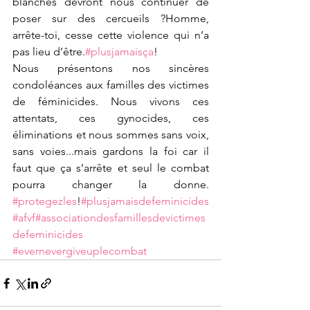
blanches devront nous continuer de 
poser sur des cercueils ?Homme, 
arrête-toi, cesse cette violence qui n’a 
pas lieu d’être.
#plusjamaisça
!
Nous présentons nos sincères 
condoléances aux familles des victimes 
de féminicides. Nous vivons ces 
attentats, ces gynocides, ces 
éliminations et nous sommes sans voix, 
sans voies...mais gardons la foi car il 
faut que ça s’arrête et seul le combat 
pourra changer la donne. 
#protegezles
!
#plusjamaisdefeminicides
#afvf
#associationdesfamillesdevictimes
defeminicides
#evernevergiveuplecombat