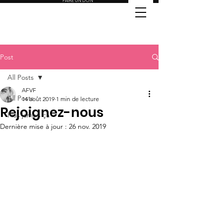
FAIRE UN DON
Post
All Posts
AFVF
All Posts
14 août 2019
1 min de lecture
Rejoignez-nous
Plus jamais ça
Dernière mise à jour :
26 nov. 2019