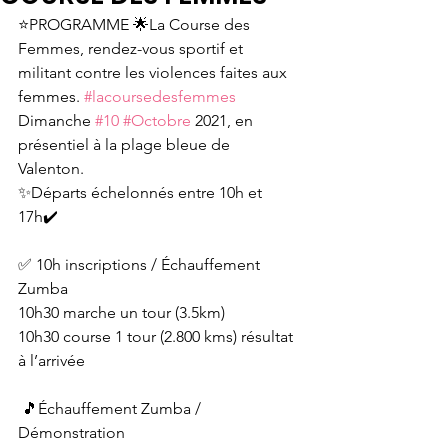
⭐️PROGRAMME 🌟La Course des 
Femmes, rendez-vous sportif et 
militant contre les violences faites aux 
femmes. 
#lacoursedesfemmes
Dimanche 
#10
#Octobre
 2021, en 
présentiel à la plage bleue de 
Valenton. 
✨Départs échelonnés entre 10h et 
17h✔️
✅ 10h inscriptions / Échauffement 
Zumba
10h30 marche un tour (3.5km)
10h30 course 1 tour (2.800 kms) résultat 
à l’arrivée
 🎵Échauffement Zumba / 
Démonstration 