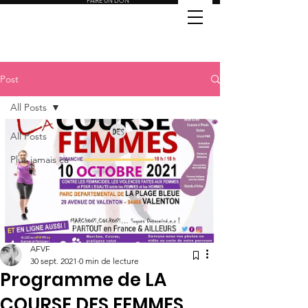
FAIRE UN DON
Post
All Posts
All Posts
Plus jamais ça
AFVF
30 sept. 2021
0 min de lecture
Programme de LA
COURSE DES FEMMES