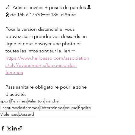
🎶  Artistes invités + prises de paroles 🎗
🎤de 16h à 17h30➖et 18h: clôture.
Pour la version distancielle: vous 
pouvez aussi prendre vos dossards en 
ligne et nous envoyer une photo et 
toutes les infos sont sur le lien ➖ 
https://www.helloasso.com/association
s/afvf/evenements/la-course-des-
femmes
Pass sanitaire obligatoire pour la zone 
d’activité. 
sport
Femmes
Valenton
marche
Lacoursedesfemmes
Déterminées
course
Égalité
Violences
Dossard