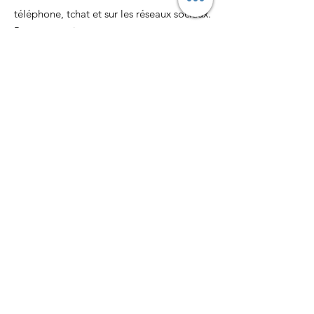
téléphone, tchat et sur les réseaux sociaux.
Pour nous suivre:
Email
:
assofvf@gmail.com
Téléphone:
06 26 36 89 94
Recevez nos actualités
mensuellement
S'abonner !