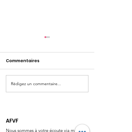
Commentaires
Rédigez un commentaire...
WEBINAIRE #1 Parler
7 mars 2026: D
est un Besoin, Ecouter
des femmes
est un Art
AFVF
Nous sommes à votre écoute via mail,