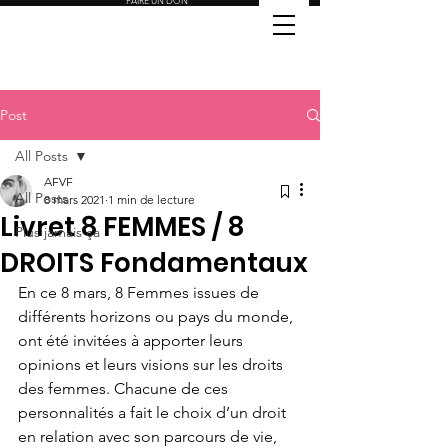
FAIRE UN DON
Post
All Posts
AFVF
All Posts
8 mars 2021
1 min de lecture
Livret 8 FEMMES / 8
Plus jamais ça
DROITS Fondamentaux
En ce 8 mars, 8 Femmes issues de 
différents horizons ou pays du monde, 
ont été invitées à apporter leurs 
opinions et leurs visions sur les droits 
des femmes. Chacune de ces 
personnalités a fait le choix d’un droit 
en relation avec son parcours de vie, 