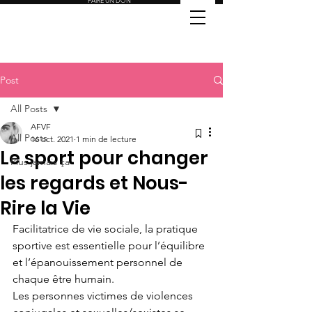
FAIRE UN DON
Post
All Posts
AFVF
All Posts
16 oct. 2021
1 min de lecture
Le sport pour changer
Plus jamais ça
les regards et Nous-
Rire la Vie
Facilitatrice de vie sociale, la pratique 
sportive est essentielle pour l’équilibre 
et l’épanouissement personnel de 
chaque être humain.
Les personnes victimes de violences 