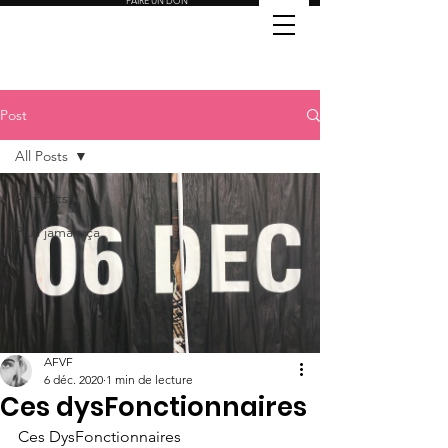
FAIRE UN DON
Post
All Posts
All Posts
Plus jamais ça
AFVF
6 déc. 2020
1 min de lecture
Ces dysFonctionnaires
Ces DysFonctionnaires