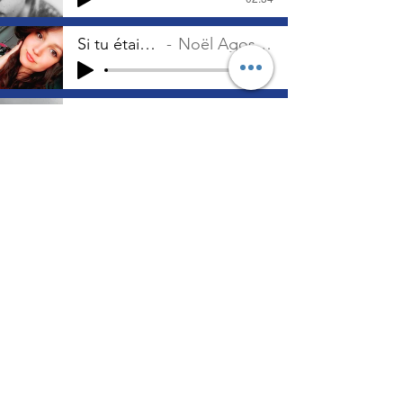
Si tu étais une femme
Noël Agossa lu par Angèle
-02:35
Introduction
Savy
-03:26
Parlez aux hommes
Angèle
-06:23
toi, femme...
Angèle
-04:17
Tous les PODCASTS
Je ne suis pas un oiseau et aucune cage ne peut
m'empêcher d'être libre et indépendante.