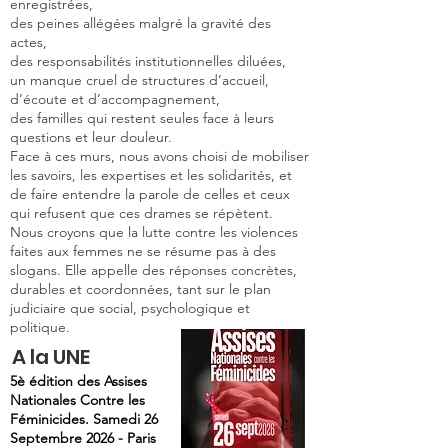
enregistrées,
des peines allégées malgré la gravité des
actes,
des responsabilités institutionnelles diluées,
un manque cruel de structures d’accueil,
d’écoute et d’accompagnement,
des familles qui restent seules face à leurs
questions et leur douleur.
Face à ces murs, nous avons choisi de mobiliser
les savoirs, les expertises et les solidarités, et
de faire entendre la parole de celles et ceux
qui refusent que ces drames se répètent.
Nous croyons que la lutte contre les violences
faites aux femmes ne se résume pas à des
slogans. Elle appelle des réponses concrètes,
durables et coordonnées, tant sur le plan
judiciaire que social, psychologique et
politique.
A la UNE
5è édition des Assises
Nationales Contre les
Féminicides. Samedi 26
Septembre 2026 - Paris