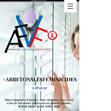
FAIRE UN DON
#ARRETONSLESFEMINICIDES
#ARRETONSLESFEMINICIDES
Adhérer
Elles s'appelaient Sandra, Julie, Aïssatou... Pour vous
c'est un fait divers, pour nous un drame à jamais...
(Extrait Appel du 06 Juillet 2019)