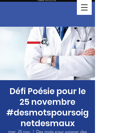
FAIRE UN DON
Défi Poésie pour le
25 novembre
#desmotspoursoig
netdesmaux
mer. 25 nov.
  |  
Des mots pour soigner des