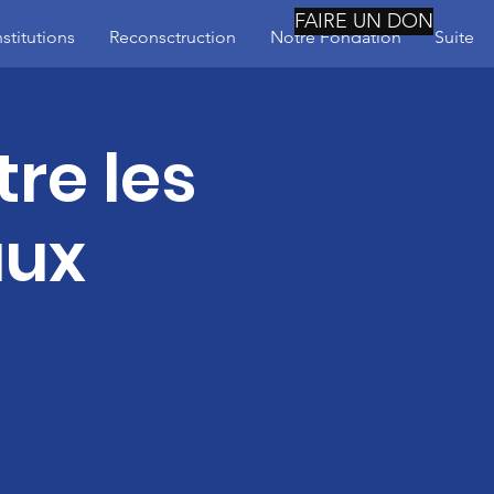
FAIRE UN DON
nstitutions
Reconsctruction
Notre Fondation
Suite
re les
aux