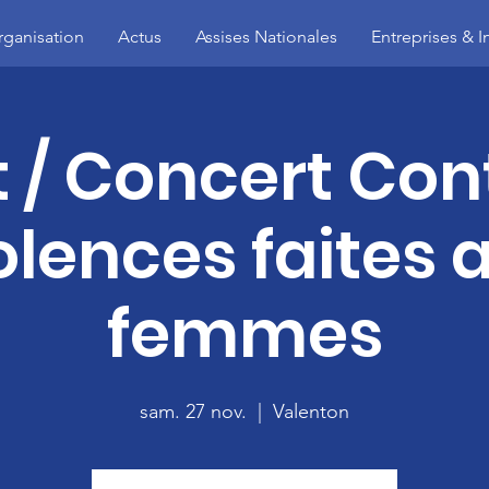
rganisation
Actus
Assises Nationales
Entreprises & I
 / Concert Cont
olences faites 
femmes
sam. 27 nov.
  |  
Valenton