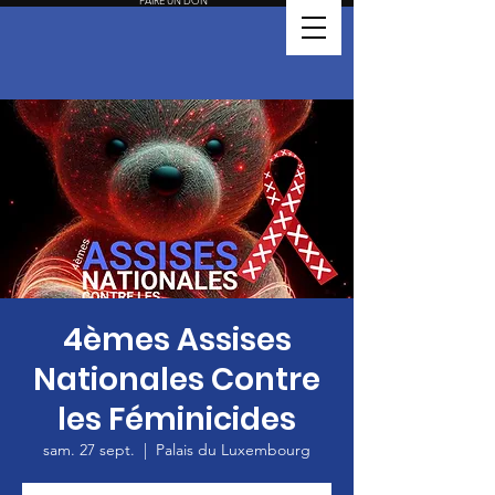
FAIRE UN DON
4èmes Assises
Nationales Contre
les Féminicides
sam. 27 sept.
  |  
Palais du Luxembourg