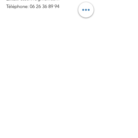
Téléphone:
06 26 36 89 94
Recevez nos actualités
mensuellement
S'abonner !
LIENS RAPIDES
Missions
Soutenez-nous
Actualités