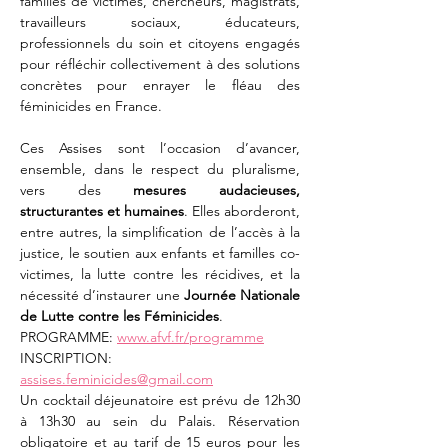
familles de victimes, chercheurs, magistrats, 
travailleurs sociaux, éducateurs, 
professionnels du soin et citoyens engagés 
pour réfléchir collectivement à des solutions 
concrètes pour enrayer le fléau des 
féminicides en France.
Ces Assises sont l’occasion d’avancer, 
ensemble, dans le respect du pluralisme, 
vers des 
mesures audacieuses, 
structurantes et humaines
. Elles aborderont, 
entre autres, la simplification de l’accès à la 
justice, le soutien aux enfants et familles co-
victimes, la lutte contre les récidives, et la 
nécessité d’instaurer une 
Journée Nationale 
de Lutte contre les Féminicides
.
PROGRAMME: 
www.afvf.fr/programme
INSCRIPTION:  
assises.feminicides@gmail.com
Un cocktail déjeunatoire est prévu de 12h30 
à 13h30 au sein du Palais. Réservation 
obligatoire et au tarif de 15 euros pour les 