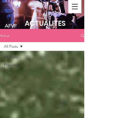
FAIRE UN DON
ACTUALITES
AFVF
Actus
All Posts
All Posts
Plus jamais
ça