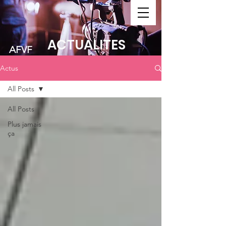
FAIRE UN DON
ACTUALITES
AFVF
Actus
All Posts
All Posts
Plus jamais
ça