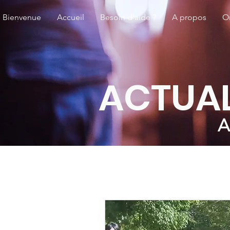
Bienvenue
Accueil
Besoin d'aide ?
A propos
O
ACTUAL
A