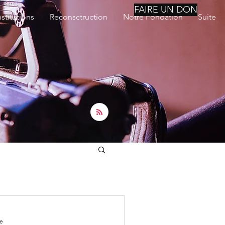
FAIRE UN DON
nstitutions
Reconsctruction
Notre Fondation
Suite
re