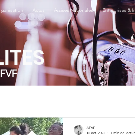
rganisation
Actus
Assises Nationales
Entreprises & I
ITES
FVF
AFVF
15 oct. 2022
1 min de lectu