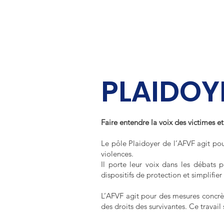
Bienvenue
Accueil
Besoin d'aide ?
A propos
O
PLAIDOY
Faire entendre la voix des victimes e
Le pôle Plaidoyer de l’AFVF agit pour
violences.
Il porte leur voix dans les débats p
dispositifs de protection et simplifier
L’AFVF agit pour des mesures concrète
des droits des survivantes. Ce travail