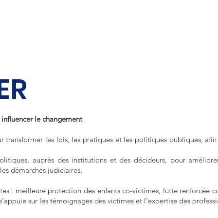
rganisation
Actus
Assises Nationales
Entreprises & I
ER
t influencer le changement
 transformer les lois, les pratiques et les politiques publiques, afi
olitiques, auprès des institutions et des décideurs, pour améliorer
 les démarches judiciaires.
s : meilleure protection des enfants co-victimes, lutte renforcée co
 s’appuie sur les témoignages des victimes et l’expertise des professi