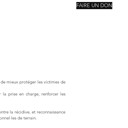
FAIRE UN DON
nstitutions
Reconsctruction
Notre Fondation
Suite
n de mieux protéger les victimes de
 la prise en charge, renforcer les
ntre la récidive, et reconnaissance
onnel·les de terrain.