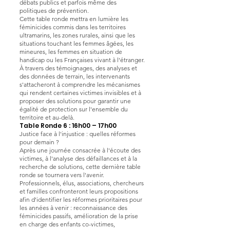
débats publics et parfois même des
politiques de prévention.
Cette table ronde mettra en lumière les
féminicides commis dans les territoires
ultramarins, les zones rurales, ainsi que les
situations touchant les femmes âgées, les
mineures, les femmes en situation de
handicap ou les Françaises vivant à l'étranger.
À travers des témoignages, des analyses et
des données de terrain, les intervenants
s'attacheront à comprendre les mécanismes
qui rendent certaines victimes invisibles et à
proposer des solutions pour garantir une
égalité de protection sur l'ensemble du
territoire et au-delà.
Table Ronde 6 : 16h00 – 17h00
Justice face à l'injustice : quelles réformes
pour demain ?
Après une journée consacrée à l'écoute des
victimes, à l'analyse des défaillances et à la
recherche de solutions, cette dernière table
ronde se tournera vers l'avenir.
Professionnels, élus, associations, chercheurs
et familles confronteront leurs propositions
afin d'identifier les réformes prioritaires pour
les années à venir : reconnaissance des
féminicides passifs, amélioration de la prise
en charge des enfants co-victimes,