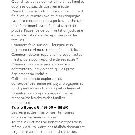
Quand l'auteur se donne la mort : les familles
oubliées du suicide post-féminicide
Dans de nombreux féminicides, l'auteur met
fin à ses jours après avoir tué sa compagne.
Derrière cette double tragédie se cache une
réalité rarement évoquée : l'absence de
procès, l'absence de confrontation judiciaire
et parfois l'absence de réponses pour les
familles.
Comment faire son deuil lorsqu'aucun
jugement ne viendra reconnaître les faits ?
Comment obtenir réparation lorsque l'auteur
n'est plus là pour répondre de ses actes ?
Comment accompagner les proches
confrontés à une violence qui les prive
également de vérité ?
Cette table ronde explorera les
conséquences humaines, psychologiques et
juridiques de ces situations particulières et
formulera des propositions pour mieux
reconnaître les droits des familles
concernées.
Table Ronde 5 : 15h00 – 15h50
Les féminicides invisibilisés : territoires
oubliés et victimes oubliées
Toutes les victimes ne bénéficient pas de la
même visibilité. Certaines réalités demeurent
largement absentes des statistiques, des