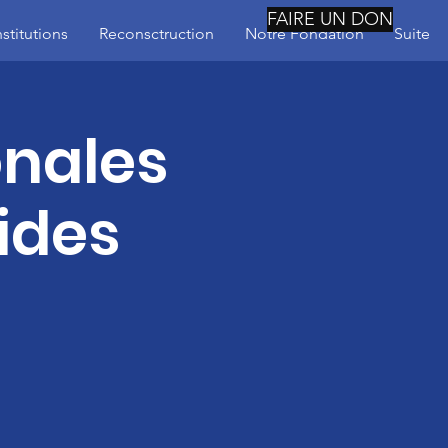
FAIRE UN DON
nstitutions
Reconsctruction
Notre Fondation
Suite
onales
ides