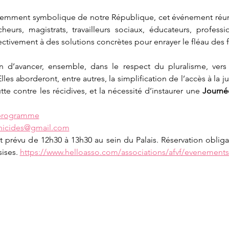
emment symbolique de notre République, cet événement réunir
cheurs, magistrats, travailleurs sociaux, éducateurs, professi
ectivement à des solutions concrètes pour enrayer le fléau des 
on d’avancer, ensemble, dans le respect du pluralisme, vers
Elles aborderont, entre autres, la simplification de l’accès à la ju
utte contre les récidives, et la nécessité d’instaurer une 
Journée
/programme
inicides@gmail.com
t prévu de 12h30 à 13h30 au sein du Palais. Réservation obligato
ises. 
https://www.helloasso.com/associations/afvf/evenements