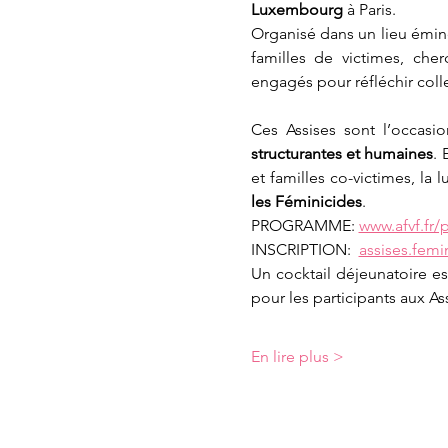
Luxembourg
 à Paris.
Organisé dans un lieu émin
familles de victimes, cher
engagés pour réfléchir coll
Ces Assises sont l’occasi
structurantes et humaines
. 
et familles co-victimes, la l
les Féminicides
.
PROGRAMME: 
www.afvf.fr
INSCRIPTION:  
assises.fem
Un cocktail déjeunatoire es
pour les participants aux Ass
En lire plus >