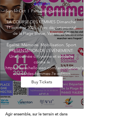
édition
Sun 11 Oct
Parc départemental de la Plage-Bleue
LA COURSE DES FEMMES Dimanche 
11 octobre 2026 – Parc départemental 
de la Plage Bleue, Valenton (94)

Égalité. Mémoire. Mobilisation. Sport.

PRÉSENTATION DE L’ÉVÉNEMENT: 
Une journée citoyenne et solidaire 
contre le

https://www.helloasso.com/associations/afvf/evenements/la
course-des-femmes-7e-edition
Buy Tickets
Agir ensemble, sur le terrain et dans