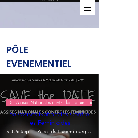
FAIRE UN DON
PÔLE
EVENEMENTIEL
5e Assises Nationales contre les Féminicides
5e Assises Nationales Contre
les Féminicides
Sat 26 Sept
Palais du Luxembourg - SENAT