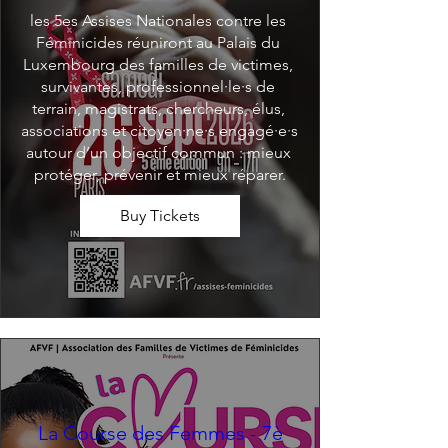
les 5es Assises Nationales contre les 
Féminicides réuniront au Palais du 
Luxembourg des familles de victimes, 
survivantes, professionnel·le·s de 
terrain, magistrats, chercheurs, élus, 
associations et citoyen·ne·s engagé·e·s 
autour d’un objectif commun : mieux 
protéger, prévenir et mieux réparer.
Buy Tickets
La Course des Femmes - 7è