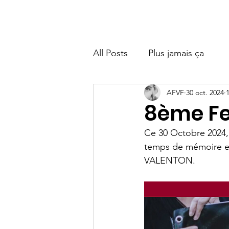
Bienvenue
Accueil
Besoin d'aide ?
A propos
O
All Posts
Plus jamais ça
AFVF
30 oct. 2024
8ème F
Ce 30 Octobre 2024, 
temps de mémoire es
VALENTON.