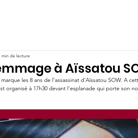
rganisation
Actus
Assises Nationales
Entreprises & I
1 min de lecture
emmage à Aïssatou S
marque les 8 ans de l'assassinat d'Aïssatou SOW. A cet
t organisé à 17h30 devant l'esplanade qui porte son no