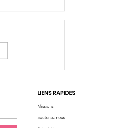
rs 2026: Droits des
mmes
t
LIENS RAPIDES
Missions
Soutenez-nous