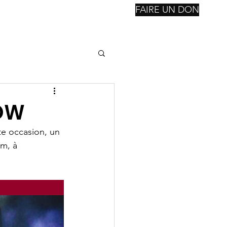
FAIRE UN DON
nstitutions
Reconsctruction
Notre Fondation
Suite
OW
te occasion, un 
m, à 