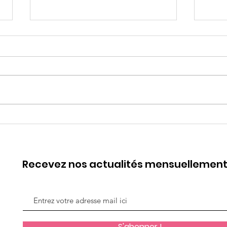
WEBINAIRE #1 Parler est
7 ma
un Besoin, Ecouter est un
fe
Art
Recevez nos actualités mensuellemen
S'abonner !