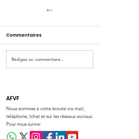
Commentaires
Rédigez un commentaire...
WEBINAIRE #1 Parler
7 mars 2026: D
est un Besoin, Ecouter
des femmes
est un Art
AFVF
Nous sommes à votre écoute via mail,
téléphone, tchat et sur les réseaux sociaux.
Pour nous suivre: