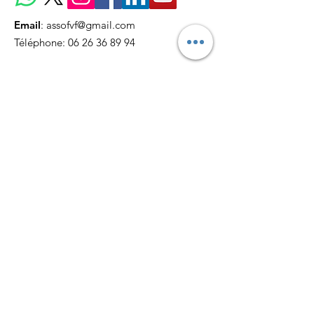
Email
:
assofvf@gmail.com
Téléphone:
06 26 36 89 94
Recevez nos actualités
mensuellement
S'abonner !
LIENS RAPIDES
Missions
Soutenez-nous