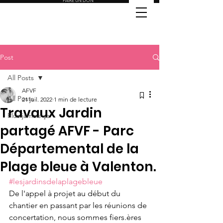
FAIRE UN DON
Post
All Posts
AFVF
All Posts
21 juil. 2022
1 min de lecture
Travaux Jardin
Plus jamais ça
partagé AFVF - Parc
Départemental de la
Plage bleue à Valenton.
#lesjardinsdelaplagebleue
De l'appel à projet au début du 
chantier en passant par les réunions de 
concertation, nous sommes fiers.ères 