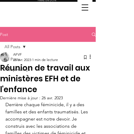
FAIRE UN DON
Post
All Posts
AFVF
All Posts
25 avr. 2023
1 min de lecture
Réunion de travail aux
Plus jamais ça
ministères EFH et de
l'enfance
Dernière mise à jour :
26 avr. 2023
Derrière chaque féminicide, il y a des 
familles et des enfants traumatisés. Les 
accompagner est notre devoir. Je 
construis avec les associations de 
familles des victimes de féminicide et 