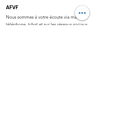
AFVF
Nous sommes à votre écoute via mail,
téléphone, tchat et sur les réseaux sociaux.
Pour nous suivre:
Email
:
assofvf@gmail.com
Téléphone:
06 26 36 89 94
Recevez nos actualités
mensuellement
S'abonner !