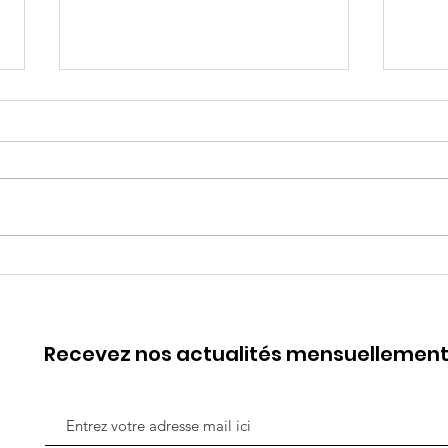
WEBINAIRE #1 Parler est
7 ma
un Besoin, Ecouter est un
fe
Art
Recevez nos actualités mensuellemen