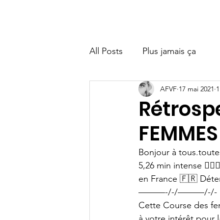
Bienvenue
Accueil
Besoin d'aide ?
A propos
O
All Posts
Plus jamais ça
AFVF
17 mai 2021
1
Rétrosp
FEMMES 
Bonjour à tous.tou
5,26 min intense ✊🏼
en France 🇫🇷 Déter
———-/-/———/-/-
Cette Course des fem
à votre intérêt pour 