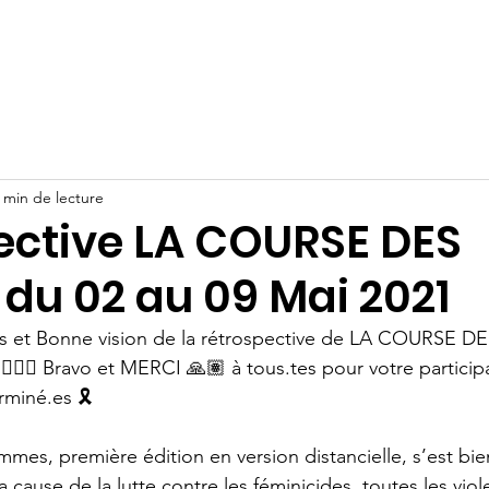
rganisation
Actus
Assises Nationales
Entreprises & I
 min de lecture
ective LA COURSE DES
du 02 au 09 Mai 2021
tes et Bonne vision de la rétrospective de LA COURS
🏼💪🏼 Bravo et MERCI 🙏🏽 à tous.tes pour votre particip
miné.es 🎗 
mes, première édition en version distancielle, s’est bi
la cause de la lutte contre les féminicides, toutes les viol