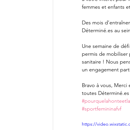
femmes et enfants et
Des mois d’entraîne
Déterminé.es au sein
Une semaine de défi 
permis de mobiliser p
sanitaire ! Nous pe
un engagement partici
Bravo à vous, Merci e
toutes Déterminé.es 
#pourquelahonteet
#sportfemininafvf
https://video.wixstat