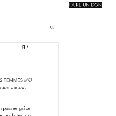
FAIRE UN DON
nstitutions
Reconsctruction
Notre Fondation
Suite
E DES FEMMES ✅⏰
ation partout 
en passée grâce 
ences faites aux 