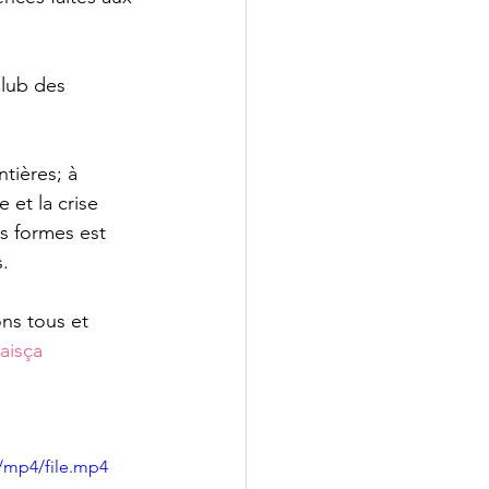
lub des 
tières; à 
 et la crise 
 formes est 
. 
ns tous et 
aisça
/mp4/file.mp4