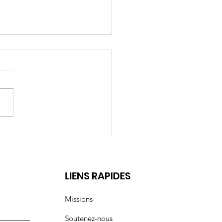
rs 2026: Droits des
mmes
t
LIENS RAPIDES
Missions
Soutenez-nous