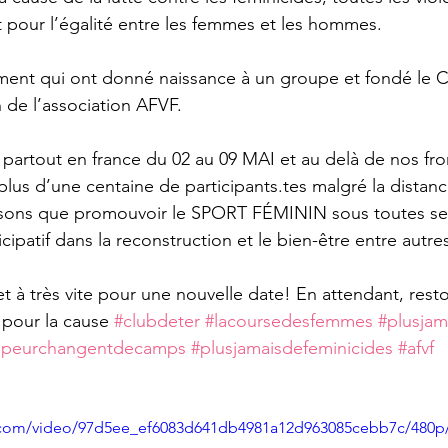
 pour l’égalité entre les femmes et les hommes.
ment qui ont donné naissance à un groupe et fondé le C
 de l’association AFVF. 
partout en france du 02 au 09 MAI et au delà de nos fron
lus d’une centaine de participants.tes malgré la distance
nsons que promouvoir le SPORT FÉMININ sous toutes ses
patif dans la reconstruction et le bien-être entre autres
t à très vite pour une nouvelle date! En attendant, resto
pour la cause 
#clubdeter
#lacoursedesfemmes
#plusjam
lapeurchangentdecamps
#plusjamaisdefeminicides
#afvf
ic.com/video/97d5ee_ef6083d641db4981a12d963085cebb7c/480p