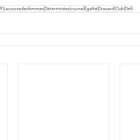
VF
Lacoursedesfemmes
Déterminées
course
Égalité
Dossard
Club
Défi