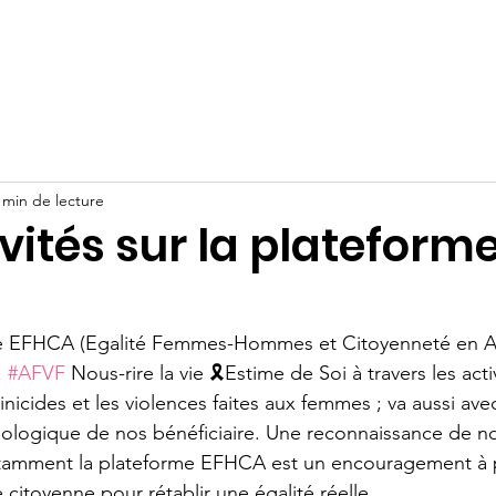
rganisation
Actus
Assises Nationales
Entreprises & I
 min de lecture
vités sur la plateform
me EFHCA (Egalité Femmes-Hommes et Citoyenneté en Ac
 
#AFVF
 Nous-rire la vie 🎗Estime de Soi à travers les acti
inicides et les violences faites aux femmes ; va aussi avec
ologique de nos bénéficiaire. Une reconnaissance de no
 notamment la plateforme EFHCA est un encouragement à 
citoyenne pour rétablir une égalité réelle.