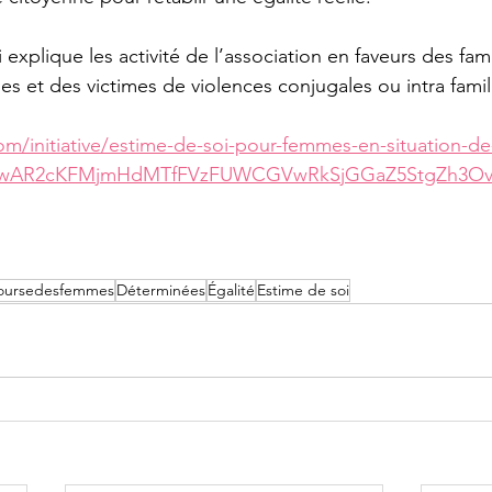
ui explique les activité de l’association en faveurs des fam
es et des victimes de violences conjugales ou intra famili
m/initiative/estime-de-soi-pour-femmes-en-situation-de
d=IwAR2cKFMjmHdMTfFVzFUWCGVwRkSjGGaZ5StgZh3Ove
oursedesfemmes
Déterminées
Égalité
Estime de soi