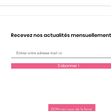
WEBINAIRE #1 Parler est
7 ma
un Besoin, Ecouter est un
fe
Art
Recevez nos actualités mensuellemen
S'abonner !
DON-nez nous de la force