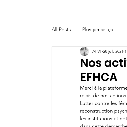
Bienvenue
Accueil
Besoin d'aide ?
A propos
O
All Posts
Plus jamais ça
AFVF
28 juil. 2021
1
Nos acti
EFHCA
Merci à la platefor
relais de nos actions.
Lutter contre les fém
reconstruction psych
les institutions et
dans cette démarche 