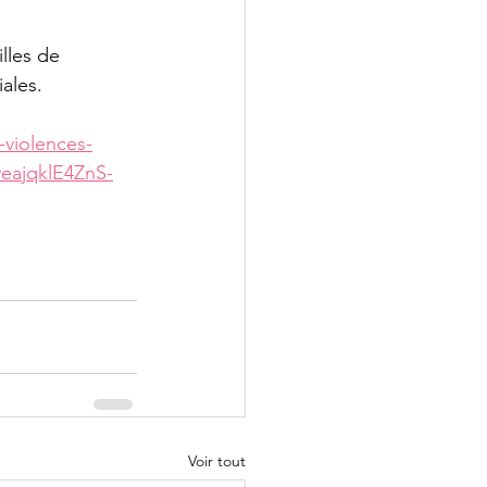
illes de 
ales. 
-violences-
ajqklE4ZnS-
Voir tout