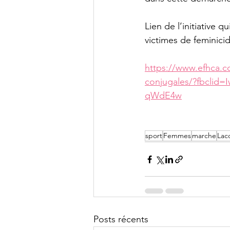
Lien de l’initiative q
victimes de feminicid
https://www.efhca.co
conjugales/?fbcli
qWdE4w
sport
Femmes
marche
Lac
Posts récents