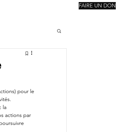
FAIRE UN DON
nstitutions
Reconsctruction
Notre Fondation
Suite
e
tions) pour le 
vités.
 la 
s actions par 
poursuivre 