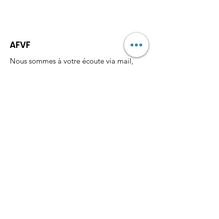
est un Art
AFVF
Nous sommes à votre écoute via mail,
téléphone, tchat et sur les réseaux sociaux.
Pour nous suivre:
Email
:
assofvf@gmail.com
Téléphone:
06 26 36 89 94
Recevez nos actualités
mensuellement