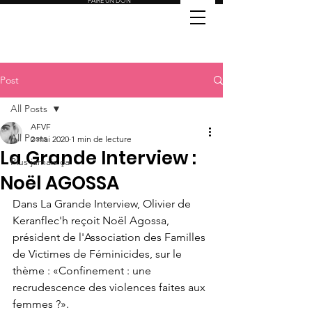
FAIRE UN DON
Post
All Posts
AFVF
All Posts
2 mai 2020
1 min de lecture
La Grande Interview :
Plus jamais ça
Noël AGOSSA
Dans La Grande Interview, Olivier de 
Keranflec'h reçoit Noël Agossa, 
président de l'Association des Familles 
de Victimes de Féminicides, sur le 
thème : «Confinement : une 
recrudescence des violences faites aux 
femmes ?». 