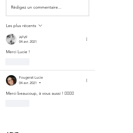
Rédigez un commentaire...
WEBINAIRE #1 Parler
7 mars 2026: D
est un Besoin, Ecouter
des femmes
est un Art
Les plus récents
AFVF
04 avr. 2021
Merci Lucie !
J'aime
Fougerat Lucie
04 avr. 2021
•
Merci beaucoup, à vous aussi ! 👍🏼🍫🐣
J'aime