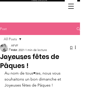
FAIRE UN DON
Post
All Posts
AFVF
All Posts
4 avr. 2021
1 min de lecture
Joyeuses fêtes de
Plus jamais ça
Pâques !
Au nom de tous•tes, nous vous 
souhaitons un bon dimanche et 
Joyeuses fêtes de Pâques !