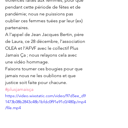
violences faites aux femmes, pour que 
pendant cette période de fêtes et de 
pandémie; nous ne puissions pas 
oublier ces femmes tuées par leur (ex) 
partenaires. 
A l’appel de Jean Jacques Bertin, père 
de Laura, ce 28 décembre, l’association 
OLEA et l’AFVF avec le collectif Plus 
Jamais Ça ; nous relayons cela avec 
une vidéo hommage. 
Faisons tourner ces bougies pour que 
jamais nous ne les oublions et que 
justice soit faite pour chacune. 
#plusjamaisça
https://video.wixstatic.com/video/97d5ee_d9
1473b08b2843c48b1bfdc0f91e91c0/480p/mp4
/file.mp4