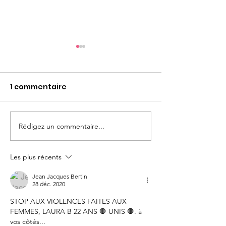
1 commentaire
Rédigez un commentaire...
WEBINAIRE #1 Parler
7 mars 2026: D
est un Besoin, Ecouter
des femmes
est un Art
Les plus récents
Jean Jacques Bertin
28 déc. 2020
STOP AUX VIOLENCES FAITES AUX 
FEMMES, LAURA B 22 ANS 🛑 UNIS 🛑. à 
vos côtés... 