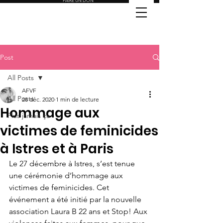
FAIRE UN DON
Post
All Posts
AFVF
All Posts
28 déc. 2020
1 min de lecture
Hommage aux
Plus jamais ça
victimes de feminicides
à Istres et à Paris
Le 27 décembre à Istres, s’est tenue 
une cérémonie d’hommage aux 
victimes de feminicides. Cet 
événement a été initié par la nouvelle 
association Laura B 22 ans et Stop! Aux 