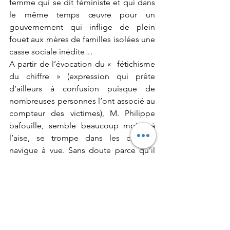
femme qui se dit féministe et qui dans 
le même temps œuvre pour un 
gouvernement qui inflige de plein 
fouet aux mères de familles isolées une 
casse sociale inédite…
A partir de l’évocation du «  fétichisme 
du chiffre » (expression qui prête 
d’ailleurs à confusion puisque de 
nombreuses personnes l’ont associé au 
compteur des victimes), M. Philippe 
bafouille, semble beaucoup moins à 
l’aise, se trompe dans les chiffres, 
navigue à vue. Sans doute parce qu’il 
est conscient du caractère très 
approximatif de ce qu’il annonce. Il cite 
le cas de L’Espagne, presqu’en 
dénigrant un pays pourtant pionnier 
dans la lutte contre les violences faites 
aux femmes .Ce pays qui lutte depuis 