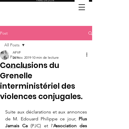
FAIRE UN DON
Post
All Posts
AFVF
All Posts
26 nov. 2019
10 min de lecture
Conclusions du
Plus jamais ça
Grenelle
interministériel des
violences conjugales.
Suite aux déclarations et aux annonces 
de M. Edouard Philippe ce jour, 
Plus 
Jamais Ca
 (PJC) et l’
Association des 