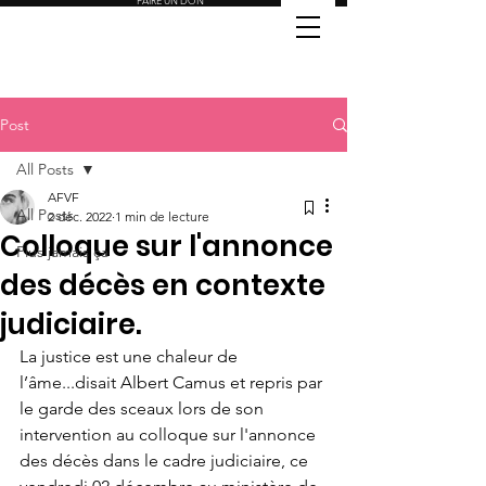
FAIRE UN DON
Post
All Posts
AFVF
All Posts
2 déc. 2022
1 min de lecture
Colloque sur l'annonce
Plus jamais ça
des décès en contexte
judiciaire.
La justice est une chaleur de 
l’âme...disait Albert Camus et repris par 
le garde des sceaux lors de son 
intervention au colloque sur l'annonce 
des décès dans le cadre judiciaire, ce 