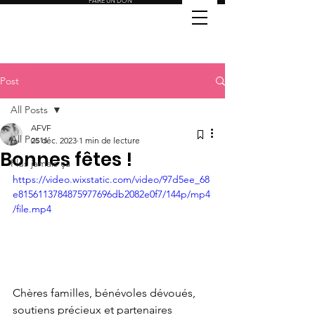
FAIRE UN DON
Post
All Posts
AFVF
All Posts
25 déc. 2023
1 min de lecture
Bonnes fêtes !
Plus jamais ça
https://video.wixstatic.com/video/97d5ee_68
e8156113784875977696db2082e0f7/144p/mp4
/file.mp4
Chères familles, bénévoles dévoués, 
soutiens précieux et partenaires 