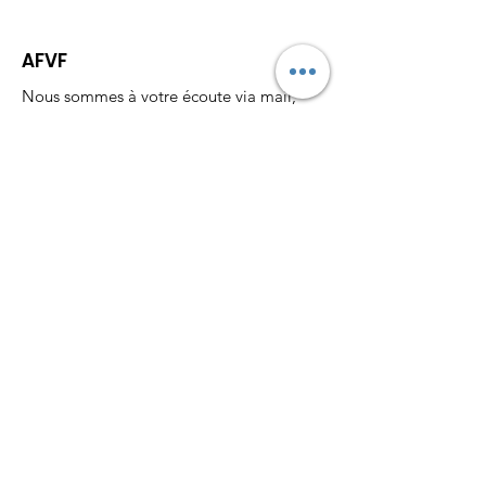
AFVF
Nous sommes à votre écoute via mail,
téléphone, tchat et sur les réseaux sociaux.
Pour nous suivre:
Email
:
assofvf@gmail.com
Téléphone:
06 26 36 89 94
Recevez nos actualités
mensuellement
S'abonner !