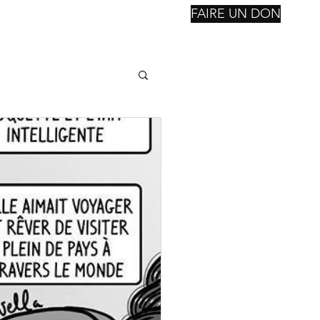
FAIRE UN DON
nstitutions
Reconsctruction
Notre Fondation
Suite