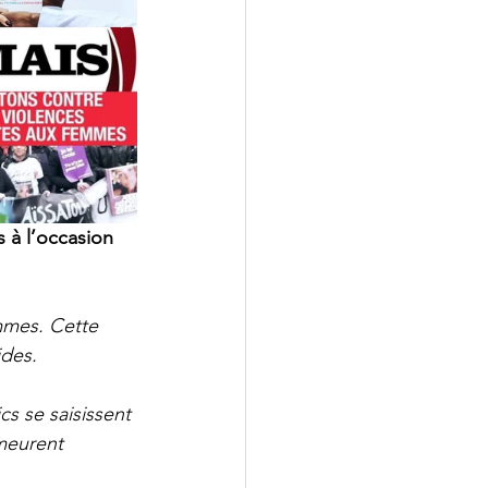
s à l’occasion 
emmes. Cette 
ides.
s se saisissent 
meurent 