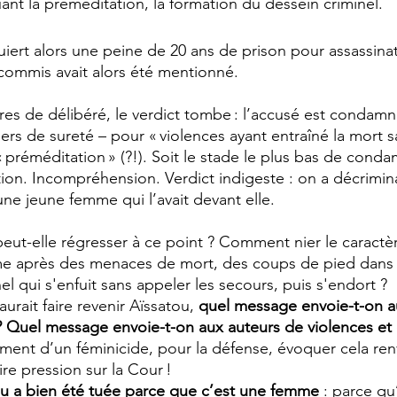
uant la préméditation, la formation du dessein criminel.
uiert alors une peine de 20 ans de prison pour assassinat
commis avait alors été mentionné. 
es de délibéré, le verdict tombe : l’accusé est condamn
ers de sureté – pour « violences ayant entraîné la mort s
 préméditation » (?!). Soit le stade le plus bas de conda
tion. Incompréhension. Verdict indigeste : on a décrimin
 une jeune femme qui l’avait devant elle.
eut-elle régresser à ce point ? Comment nier le caractèr
me après des menaces de mort, des coups de pied dans 
nel qui s'enfuit sans appeler les secours, puis s'endort ? 
urait faire revenir Aïssatou, 
quel message envoie-t-on 
? Quel message envoie-t-on aux auteurs de violences et 
sément d’un féminicide, pour la défense, évoquer cela renv
ire pression sur la Cour ! 
ou a bien été tuée parce que c’est une femme
 : parce qu’