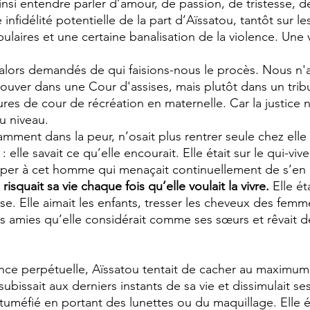
nsi entendre parler d’amour, de passion, de tristesse, de
 infidélité potentielle de la part d’Aïssatou, tantôt sur l
pulaires et une certaine banalisation de la violence. Une 
ors demandés de qui faisions-nous le procès. Nous n'a
ouver dans une Cour d'assises, mais plutôt dans un trib
ures de cour de récréation en maternelle. Car la justice n'
u niveau. 
amment dans la peur, n’osait plus rentrer seule chez elle s
: elle savait ce qu’elle encourait. Elle était sur le qui-viv
er à cet homme qui menaçait continuellement de s’en p
 risquait sa vie chaque fois qu’elle voulait la vivre. 
Elle ét
se. Elle aimait les enfants, tresser les cheveux des femm
ses amies qu’elle considérait comme ses sœurs et rêvait d
ance perpétuelle, Aïssatou tentait de cacher au maximu
subissait aux derniers instants de sa vie et dissimulait 
tuméfié en portant des lunettes ou du maquillage. Elle é