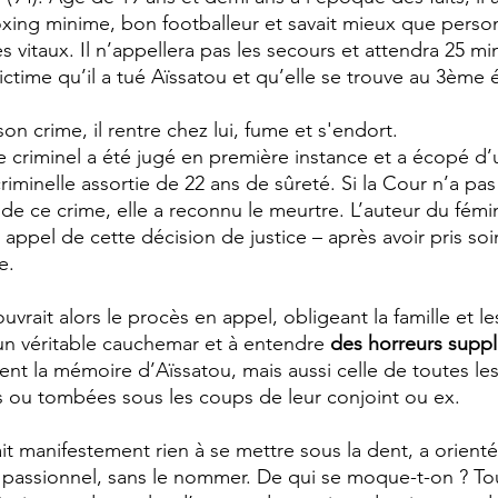
xing minime, bon footballeur et savait mieux que perso
s vitaux. Il n’appellera pas les secours et attendra 25 mi
victime qu’il a tué Aïssatou et qu’elle se trouve au 3ème 
n crime, il rentre chez lui, fume et s'endort. 
 criminel a été jugé en première instance et a écopé d’
riminelle assortie de 22 ans de sûreté. Si la Cour n’a pas
de ce crime, elle a reconnu le meurtre. L’auteur du fémi
 appel de cette décision de justice – après avoir pris s
e. 
ouvrait alors le procès en appel, obligeant la famille et l
 un véritable cauchemar et à entendre 
des horreurs supp
ent la mémoire d’Aïssatou, mais aussi celle de toutes l
s ou tombées sous les coups de leur conjoint ou ex. 
it manifestement rien à se mettre sous la dent, a orient
 passionnel, sans le nommer. De qui se moque-t-on ? To