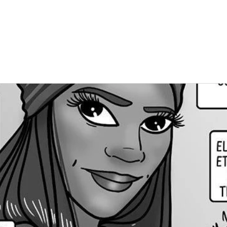
rganisation
Actus
Assises Nationales
Entreprises & I