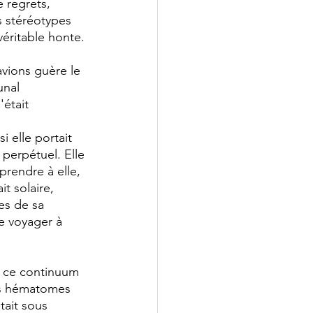
 regrets, 
es stéréotypes 
véritable honte. 
vions guère le 
unal 
était 
i elle portait 
e perpétuel. Elle 
rendre à elle, 
ait solaire, 
es de sa 
e voyager à 
m ce continuum 
ses hématomes 
tait sous 