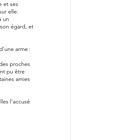
e et ses 
ur elle. 
à un 
son égard, et 
d'une arme : 
 des proches 
nt pu être 
taines amies 
les l'accusé 