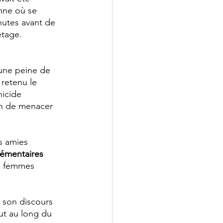
nne où se 
nutes avant de 
étage. 
une peine de 
 retenu le 
nicide 
oin de menacer 
es amies 
lémentaires
es femmes 
é son discours 
ut au long du 