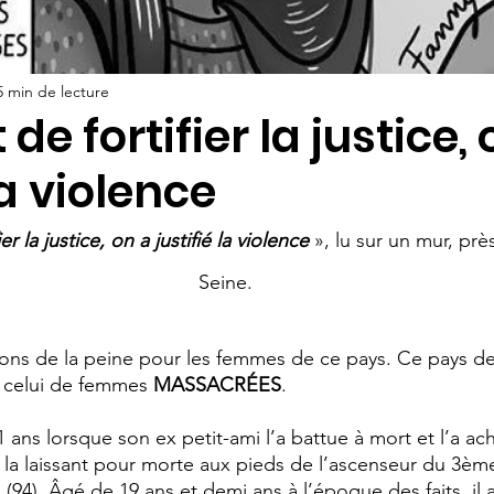
5 min de lecture
de fortifier la justice,
la violence
er la justice, on a justifié la violence
 », lu sur un mur, prè
Seine.
ons de la peine pour les femmes de ce pays. Ce pays de
celui de femmes 
MASSACRÉES
. 
 ans lorsque son ex petit-ami l’a battue à mort et l’a a
, la laissant pour morte aux pieds de l’ascenseur du 3èm
(94). Âgé de 19 ans et demi ans à l’époque des faits, il a