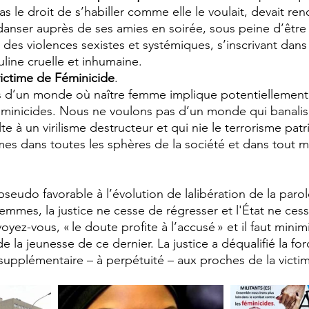
as le droit de s’habiller comme elle le voulait, devait ren
 danser auprès de ses amies en soirée, sous peine d’être 
 des violences sexistes et systémiques, s’inscrivant dan
ine cruelle et inhumaine. 
victime de Féminicide
. 
 d’un monde où naître femme implique potentiellement 
éminicides. Nous ne voulons pas d’un monde qui banalise e
te à un virilisme destructeur et qui nie le terrorisme patri
mes dans toutes les sphères de la société et dans tout mi
eudo favorable à l’évolution de lalibération de la parol
femmes, la justice ne cesse de régresser et l'État ne ces
yez-vous, « le doute profite à l’accusé » et il faut minimi
 la jeunesse de ce dernier. La justice a déqualifié la for
 supplémentaire – à perpétuité – aux proches de la victim