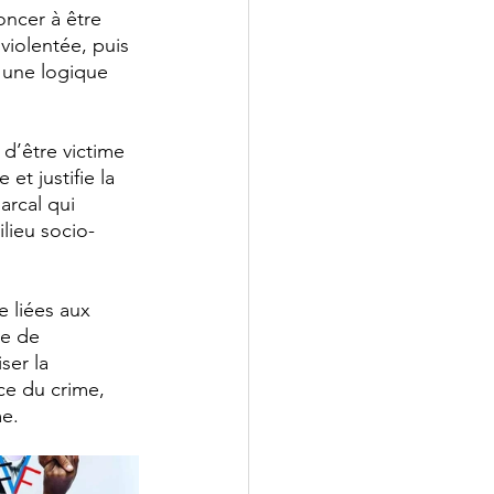
oncer à être 
violentée, puis 
s une logique 
d’être victime 
t justifie la 
arcal qui 
lieu socio-
e liées aux 
se de 
ser la 
ce du crime, 
e. 