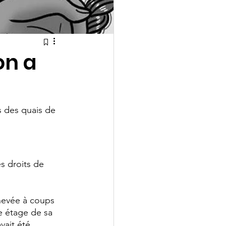
 on a
s des quais de 
s droits de 
chevée à coups 
e étage de sa 
vait été 