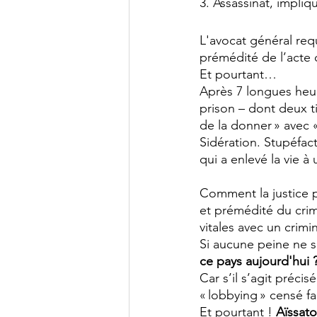
3. Assassinat, impliq
L'avocat général req
prémédité de l’acte 
Et pourtant… 
Après 7 longues heur
prison – dont deux ti
de la donner » avec «
Sidération. Stupéfac
qui a enlevé la vie à
Comment la justice p
et prémédité du cri
vitales avec un crimi
Si aucune peine ne sa
ce pays aujourd'hui 
Car s’il s’agit préci
« lobbying » censé fa
Et pourtant ! 
Aïssat