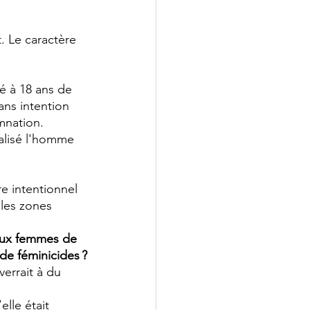
. Le caractère 
é à 18 ans de 
ans intention 
mnation. 
alisé l'homme 
e intentionnel 
les zones 
aux femmes de 
de féminicides ?
errait à du 
elle était 