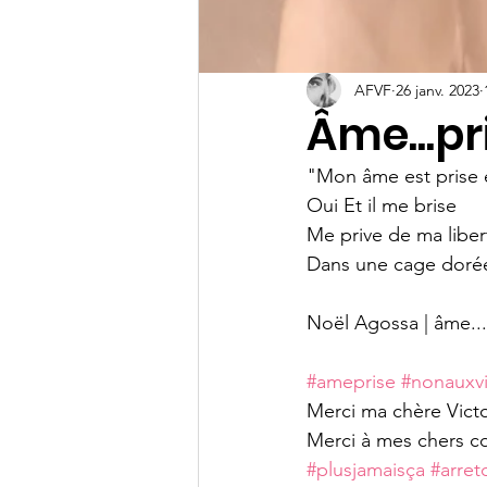
AFVF
26 janv. 2023
Âme...pr
"Mon âme est prise 
Oui Et il me brise
Me prive de ma liber
Dans une cage dorée
Noël Agossa | âme...
#ameprise
#nonauxv
Merci ma chère Victo
Merci à mes chers co
#plusjamaisça
#arret