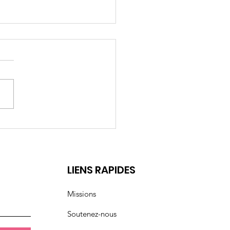
rs 2026: Droits des
mmes
t
LIENS RAPIDES
Missions
Soutenez-nous