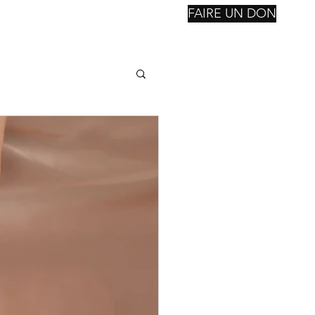
FAIRE UN DON
nstitutions
Reconsctruction
Notre Fondation
Suite