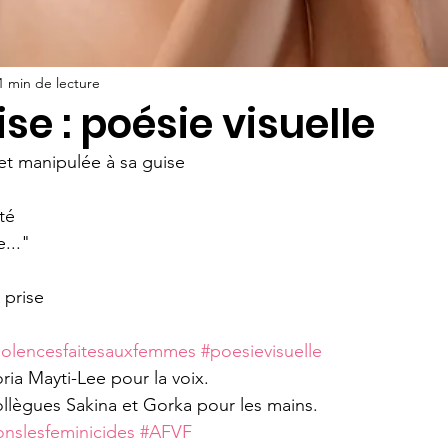
1 min de lecture
ise : poésie visuelle
et manipulée à sa guise
té
..."
 prise 
iolencesfaitesauxfemmes
#poesievisuelle
ria Mayti-Lee pour la voix.
llègues Sakina et Gorka pour les mains. 
onslesfeminicides
#AFVF