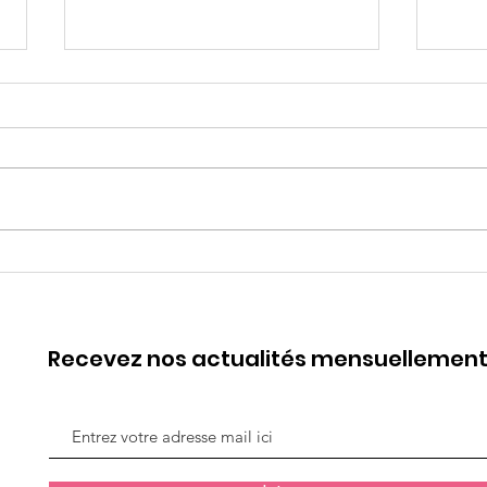
WEBINAIRE #1 Parler est
7 ma
un Besoin, Ecouter est un
fe
Art
Recevez nos actualités mensuellemen