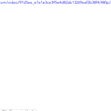
ic.com/video/97d5ee_e7e1e3ce395e4d82ab13269eaf2b38f4/480p